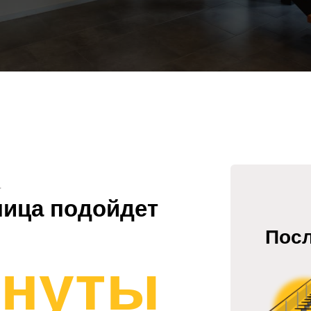
.
тница подойдет
Посл
инуты