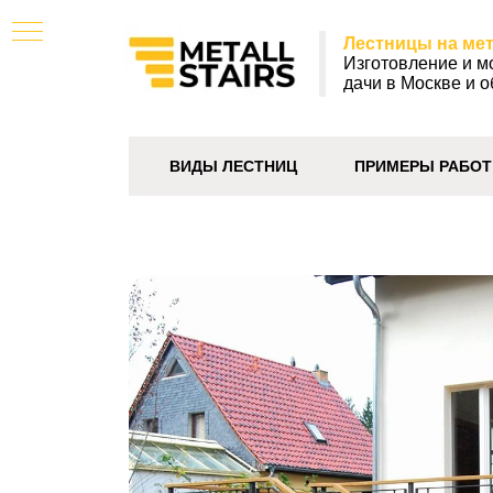
Лестницы на мет
Изготовление и м
дачи в Москве и о
ВИДЫ ЛЕСТНИЦ
ПРИМЕРЫ РАБОТ
уличные лестницы,
лестница на улице,
изготовление металлических уличных лестниц,
изготовление уличных лестниц из металла,
изготовление уличных лестниц на металлическом каркасе,
лестницы на металлическом каркасе уличные цены,
металлическая лестница на второй этаж уличная цена,
цены на лестницы из металла уличные,
цены металлической уличной лестницы,
ЖИ