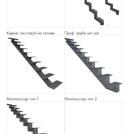
Каркас листовой на тетиве
Проф. труба зиг-заг
Монокосоур тип 1
Монокосоур тип 2